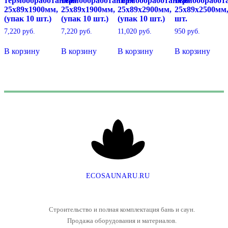
термообработанная
термообработанная
термообработанная
термообработ
25х89х1900мм,
25х89х1900мм,
25х89х2900мм,
25х89х2500мм
(упак 10 шт.)
(упак 10 шт.)
(упак 10 шт.)
шт.
7,220
руб.
7,220
руб.
11,020
руб.
950
руб.
В корзину
В корзину
В корзину
В корзину
E
C
O
S
A
U
N
A
R
U
.
R
U
Строительство и полная комплектация бань и саун.
Продажа оборудования и материалов.