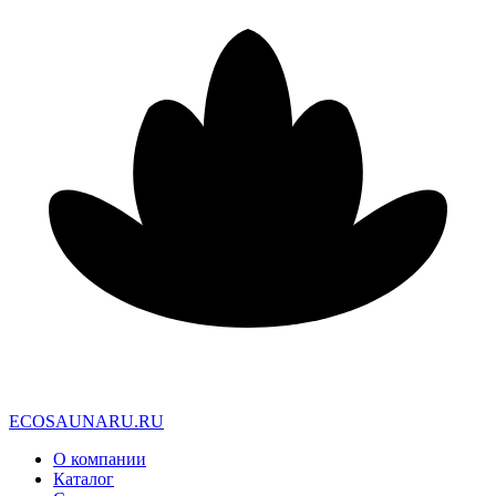
E
C
O
S
A
U
N
A
R
U
.
R
U
О компании
Каталог