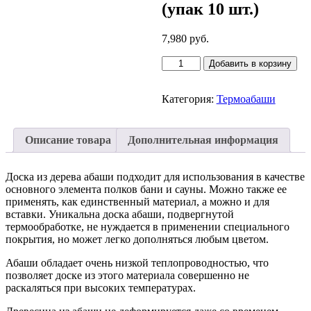
(упак 10 шт.)
7,980
руб.
Количество
Добавить в корзину
товара
Доска
абаши
Категория:
Термоабаши
термообработанная
25х89х2100мм,
(упак
Описание товара
Дополнительная информация
10
шт.)
Доска из дерева абаши подходит для использования в качестве
основного элемента полков бани и сауны. Можно также ее
применять, как единственный материал, а можно и для
вставки. Уникальна доска абаши, подвергнутой
термообработке, не нуждается в применении специального
покрытия, но может легко дополняться любым цветом.
Абаши обладает очень низкой теплопроводностью, что
позволяет доске из этого материала совершенно не
раскаляться при высоких температурах.