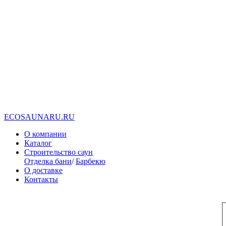
E
C
O
S
A
U
N
A
R
U
.
R
U
О компании
Каталог
Строительство саун
Отделка бани
/
Барбекю
О доставке
Контакты