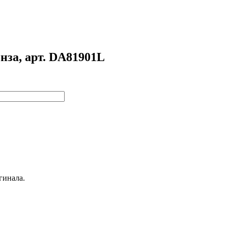
за, арт. DA81901L
гинала.