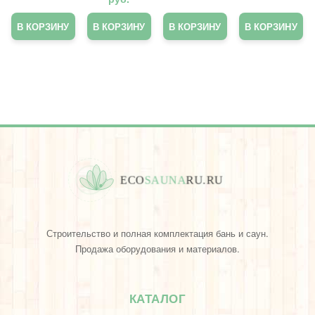
Серебр
Серебр
(до
-корич
о
о
750°С,
невая
В КОРЗИНУ
В КОРЗИНУ
В КОРЗИНУ
В КОРЗИНУ
CERTA
CERTA
520 мл)
(до
ELCON
500°С,
520 мл)
CERTA
E
C
O
S
A
U
N
A
R
U
.
R
U
Строительство и полная комплектация бань и саун.
Продажа оборудования и материалов.
КАТАЛОГ