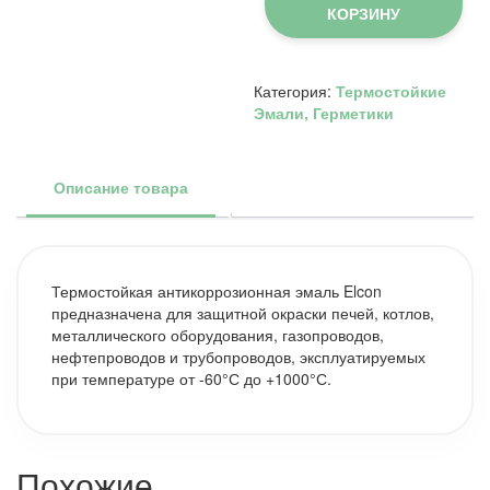
аэрозоль
КОРЗИНУ
(до
300°С,
520
мл)
Категория:
Термостойкие
ELCON
Эмали, Герметики
Описание товара
Термостойкая антикоррозионная эмаль Elcon
предназначена для защитной окраски печей, котлов,
металлического оборудования, газопроводов,
нефтепроводов и трубопроводов, эксплуатируемых
при температуре от -60°С до +1000°С.
Похожие