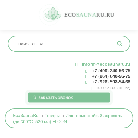
E
C
O
S
A
U
N
A
R
U
.
R
U
inform@ecosaunaru.ru
+7 (499) 340-56-75
+7 (964) 640-56-75
+7 (926) 598-54-68
10:00-21:00 (Пн-Вс)
ЗАКАЗАТЬ ЗВОНОК
EcoSaunaRu
>
Товары
>
Лак термостойкий аэрозоль
(до 300°С, 520 мл) ELCON