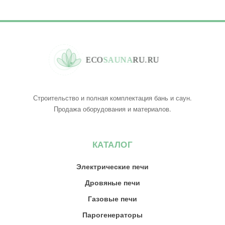
E
C
O
S
A
U
N
A
R
U
.
R
U
Строительство и полная комплектация бань и саун.
Продажа оборудования и материалов.
КАТАЛОГ
Электрические печи
Дровяные печи
Газовые печи
Парогенераторы