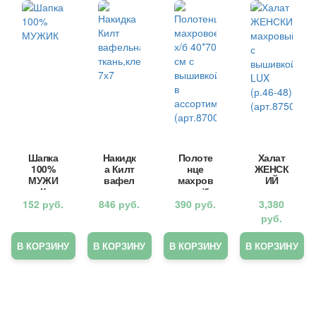
Шапка
Накидк
Полоте
Халат
100%
а Килт
нце
ЖЕНСК
МУЖИ
вафел
махров
ИЙ
К
ьная
ое х/б
махров
ткань,к
40*70
ый с
152
руб.
846
руб.
390
руб.
3,380
летка
см с
вышив
руб.
7х7
вышив
кой
кой в
LUX
В КОРЗИНУ
В КОРЗИНУ
В КОРЗИНУ
В КОРЗИНУ
ассорт
(р.46-
именте
48)
(арт.87
(арт.87
00)
50)