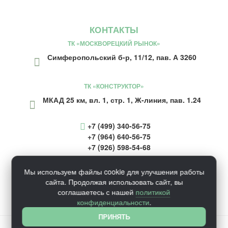
КОНТАКТЫ
ТК «МОСКВОРЕЦКИЙ РЫНОК»
Симферопольский б-р, 11/12, пав. А 3260
ТК «КОНСТРУКТОР»
МКАД 25 км, вл. 1, стр. 1, Ж-линия, пав. 1.24
+7 (499) 340-56-75
+7 (964) 640-56-75
+7 (926) 598-54-68
inform@ecosaunaru.ru
Мы используем файлы cookie для улучшения работы
сайта. Продолжая использовать сайт, вы
соглашаетесь с нашей
политикой
конфиденциальности
.
ПРИНЯТЬ