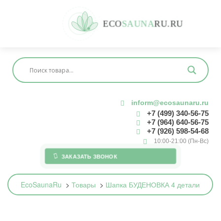
E
C
O
S
A
U
N
A
R
U
.
R
U
inform@ecosaunaru.ru
+7 (499) 340-56-75
+7 (964) 640-56-75
+7 (926) 598-54-68
10:00-21:00 (Пн-Вс)
ЗАКАЗАТЬ ЗВОНОК
EcoSaunaRu
>
Товары
>
Шапка БУДЕНОВКА 4 детали