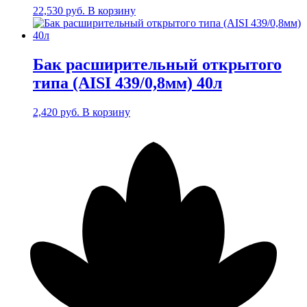
22,530
руб.
В корзину
Бак расширительный открытого
типа (AISI 439/0,8мм) 40л
2,420
руб.
В корзину