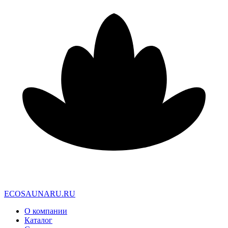
E
C
O
S
A
U
N
A
R
U
.
R
U
О компании
Каталог