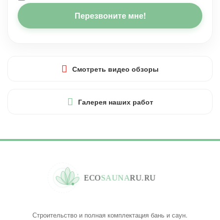
Перезвоните мне!
Смотреть видео обзоры
Галерея наших работ
E
C
O
S
A
U
N
A
R
U
.
R
U
Строительство и полная комплектация бань и саун.