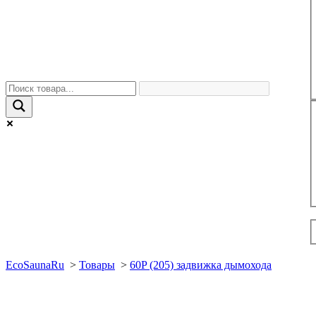
EcoSaunaRu
>
Товары
>
60P (205) задвижка дымохода