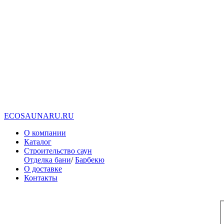
E
C
O
S
A
U
N
A
R
U
.
R
U
О компании
Каталог
Строительство саун
Отделка бани
/
Барбекю
О доставке
Контакты