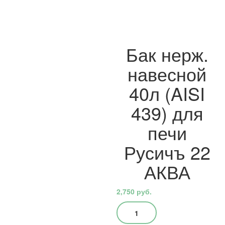
Бак нерж.
навесной
40л (AISI
439) для
печи
Русичъ 22
АКВА
2,750
руб.
Количество
товара