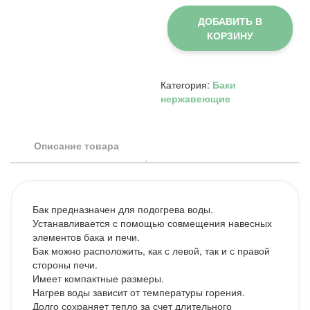
Бак
нерж.
ДОБАВИТЬ В
навесной
КОРЗИНУ
40л
(AISI
439)
для
Категория:
Баки
печи
нержавеющие
Русичъ
22
АКВА
Описание товара
Бак предназначен для подогрева воды.
Устанавливается с помощью совмещения навесных
элементов бака и печи.
Бак можно расположить, как с левой, так и с правой
стороны печи.
Имеет компактные размеры.
Нагрев воды зависит от температуры горения.
Долго сохраняет тепло за счет длительного