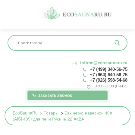
E
C
O
S
A
U
N
A
R
U
.
R
U
inform@ecosaunaru.ru
+7 (499) 340-56-75
+7 (964) 640-56-75
+7 (926) 598-54-68
10:00-21:00 (Пн-Вс)
ЗАКАЗАТЬ ЗВОНОК
EcoSaunaRu
>
Товары
>
Бак нерж. навесной 40л
(AISI 439) для печи Русичъ 22 АКВА