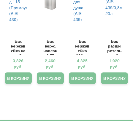
Бак
Бак
Бак
Бак
нержав
нерж.
нержав
расши
ейка на
навесн
ейка
ритель
трубе
ой 32л
110л с
ный
80л
(AISI
тэном,
открыт
3,826
2,460
4,325
1,920
д.115
439)
для
ого
руб.
руб.
руб.
руб.
(Прямо
для
душа
типа
угольн
печи
(AISI
(AISI
В КОРЗИНУ
В КОРЗИНУ
В КОРЗИНУ
В КОРЗИНУ
ый)
Русичъ
439)
439/0,8
(AISI
16
мм)
430)
АКВА
20л