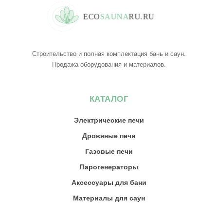
E
C
O
S
A
U
N
A
R
U
.
R
U
Строительство и полная комплектация бань и саун.
Продажа оборудования и материалов.
КАТАЛОГ
Электрические печи
Дровяные печи
Газовые печи
Парогенераторы
Аксессуары для бани
Материалы для саун