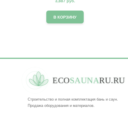
3,887
руб.
В КОРЗИНУ
E
C
O
S
A
U
N
A
R
U
.
R
U
Строительство и полная комплектация бань и саун.
Продажа оборудования и материалов.