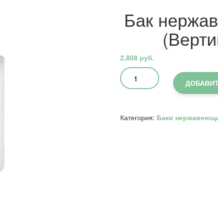
Бак нержав
(Верти
2,808
руб.
Количество
товара
ДОБАВИТ
Бак
нержавейка
60л
Категория:
Баки нержавеющ
под
контур
(Вертикаль)
(AISI
439)