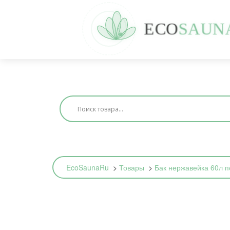
E
C
O
S
A
U
N
EcoSaunaRu
>
Товары
>
Бак нержавейка 60л по