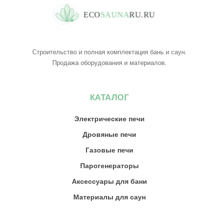
E
C
O
S
A
U
N
A
R
U
.
R
U
Строительство и полная комплектация бань и саун.
Продажа оборудования и материалов.
КАТАЛОГ
Электрические печи
Дровяные печи
Газовые печи
Парогенераторы
Аксессуары для бани
Материалы для саун