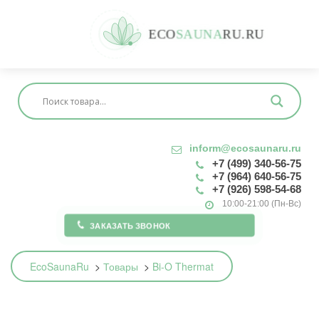
E
C
O
S
A
U
N
A
R
U
.
R
U
inform@ecosaunaru.ru
+7 (499) 340-56-75
+7 (964) 640-56-75
+7 (926) 598-54-68
10:00-21:00 (Пн-Вс)
ЗАКАЗАТЬ ЗВОНОК
EcoSaunaRu
>
Товары
>
Bi-O Thermat