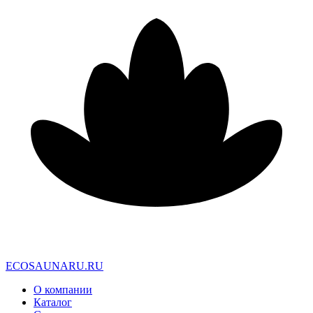
E
C
O
S
A
U
N
A
R
U
.
R
U
О компании
Каталог