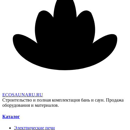
E
C
O
S
A
U
N
A
R
U
.
R
U
Строительство и полная комплектация бань и саун. Продажа
оборудования и материалов.
Каталог
Электрические печи