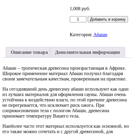
1,008
руб.
Количество
Добавить в корзину
товара
Доска
абаши
Категория:
Абаши
26х93х3150мм,
сорт
А,
Описание товара
Дополнительная информация
шт.
Абаши – тропическая древесина произрастающая в Африке.
Широкое применение материал Абаши получил благодаря
своим замечательным качествам, проверенным на практике.
На сегодняшний день древесину aбаши используют как один
из лучших материалов для оформления сауны. Абаши очень
устойчива к воздействию влаги, по этой причине древесина
не перегревается, что исключает риск ожога. При
соприкосновении тела с пологом Абаши, древесина
принимает температуру Вашего тела.
Наиболее часто этот материал используется как основной, но
его также можно сочетать и с другой древесиной, для