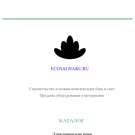
E
C
O
S
A
U
N
A
R
U
.
R
U
Строительство и полная комплектация бань и саун.
Продажа оборудования и материалов.
КАТАЛОГ
Электрические печи