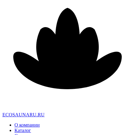
E
C
O
S
A
U
N
A
R
U
.
R
U
О компании
Каталог