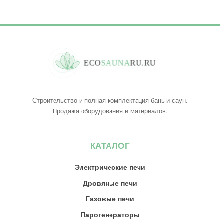
E
C
O
S
A
U
N
A
R
U
.
R
U
Строительство и полная комплектация бань и саун.
Продажа оборудования и материалов.
КАТАЛОГ
Электрические печи
Дровяные печи
Газовые печи
Парогенераторы