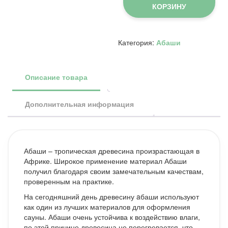
26х93х3750мм,
КОРЗИНУ
сорт
Б,
(упак
10
Категория:
Абаши
шт.)
Описание товара
Дополнительная информация
Абаши – тропическая древесина произрастающая в
Африке. Широкое применение материал Абаши
получил благодаря своим замечательным качествам,
проверенным на практике.
На сегодняшний день древесину aбаши используют
как один из лучших материалов для оформления
сауны. Абаши очень устойчива к воздействию влаги,
по этой причине древесина не перегревается, что