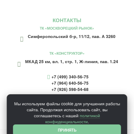
КОНТАКТЫ
ТК «МОСКВОРЕЦКИЙ РЫНОК»
Симферопольский б-р, 11/12, пав. А 3260
ТК «КОНСТРУКТОР»
МКАД 25 км, вл. 1, стр. 1, Ж-линия, пав. 1.24
+7 (499) 340-56-75
+7 (964) 640-56-75
+7 (926) 598-54-68
inform@ecosaunaru.ru
Мы используем файлы cookie для улучшения работы
сайта. Продолжая использовать сайт, вы
соглашаетесь с нашей
политикой
конфиденциальности
.
ПРИНЯТЬ