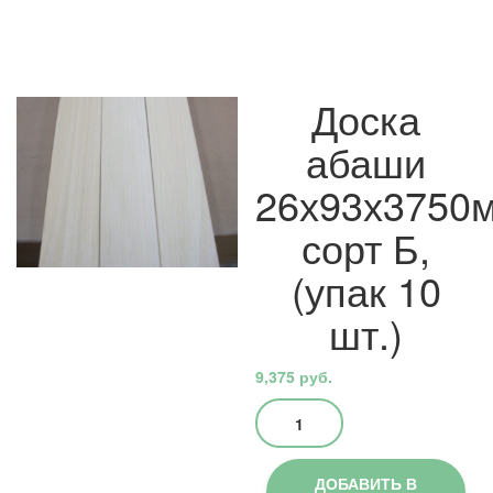
Доска
абаши
26х93х3750
сорт Б,
(упак 10
шт.)
9,375
руб.
Количество
товара
Доска
абаши
ДОБАВИТЬ В