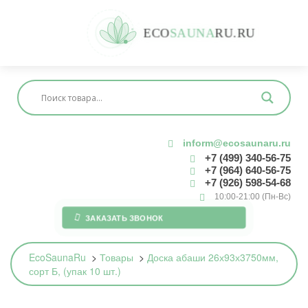
E
C
O
S
A
U
N
A
R
U
.
R
U
inform@ecosaunaru.ru
+7 (499) 340-56-75
+7 (964) 640-56-75
+7 (926) 598-54-68
10:00-21:00 (Пн-Вс)
ЗАКАЗАТЬ ЗВОНОК
EcoSaunaRu
>
Товары
>
Доска абаши 26х93х3750мм,
сорт Б, (упак 10 шт.)