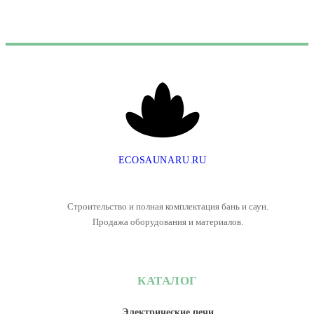
E
C
O
S
A
U
N
A
R
U
.
R
U
Строительство и полная комплектация бань и саун.
Продажа оборудования и материалов.
КАТАЛОГ
Электрические печи