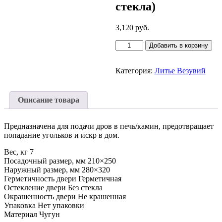
стекла)
3,120
руб.
Количество
Добавить в корзину
товара
Дверка
ВЕЗУВИЙ
Категория:
Литье Везувий
каминная
260
(не
Описание товара
крашенная,
без
стекла)
Предназначена для подачи дров в печь/камин, предотвращает
попадание угольков и искр в дом.
Вес, кг 7
Посадочный размер, мм 210×250
Наружный размер, мм 280×320
Герметичность двери Герметичная
Остекление двери Без стекла
Окрашенность двери Не крашенная
Упаковка Нет упаковки
Материал Чугун