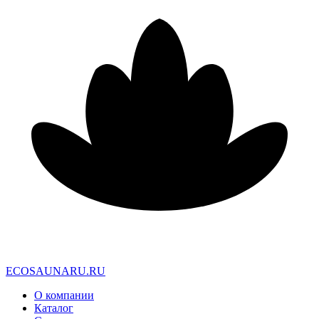
E
C
O
S
A
U
N
A
R
U
.
R
U
О компании
Каталог