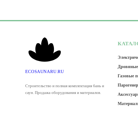
КАТАЛ
Электриче
Дровяные
E
C
O
S
A
U
N
A
R
U
.
R
U
Газовые п
Парогене
Строительство и полная комплектация бань и
саун. Продажа оборудования и материалов.
Аксессуар
Материал