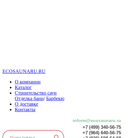
E
C
O
S
A
U
N
A
R
U
.
R
U
О компании
Каталог
Строительство саун
Отделка бани
/
Барбекю
О доставке
Контакты
inform@ecosaunaru.ru
+7 (499) 340-56-75
+7 (964) 640-56-75