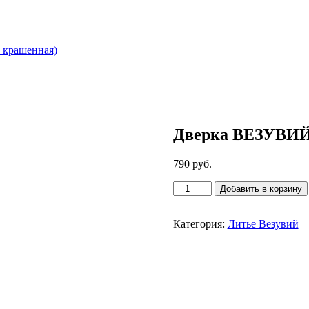
 крашенная)
Дверка ВЕЗУВИЙ 
790
руб.
Количество
Добавить в корзину
товара
Дверка
ВЕЗУВИЙ
Категория:
Литье Везувий
прочистная
235
(не
крашенная)