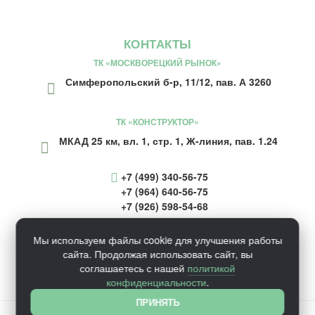
КОНТАКТЫ
ТК «МОСКВОРЕЦКИЙ РЫНОК»
Симферопольский б-р, 11/12, пав. А 3260
ТК «КОНСТРУКТОР»
МКАД 25 км, вл. 1, стр. 1, Ж-линия, пав. 1.24
+7 (499) 340-56-75
+7 (964) 640-56-75
+7 (926) 598-54-68
inform@ecosaunaru.ru
Мы используем файлы cookie для улучшения работы
сайта. Продолжая использовать сайт, вы
соглашаетесь с нашей
политикой
конфиденциальности
.
ПРИНЯТЬ