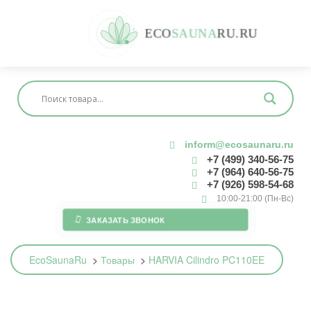
E
C
O
S
A
U
N
A
R
U
.
R
U
inform@ecosaunaru.ru
+7 (499) 340-56-75
+7 (964) 640-56-75
+7 (926) 598-54-68
10:00-21:00 (Пн-Вс)
ЗАКАЗАТЬ ЗВОНОК
EcoSaunaRu
>
Товары
>
HARVIA Cilindro PC110EE