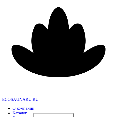
E
C
O
S
A
U
N
A
R
U
.
R
U
О компании
Каталог