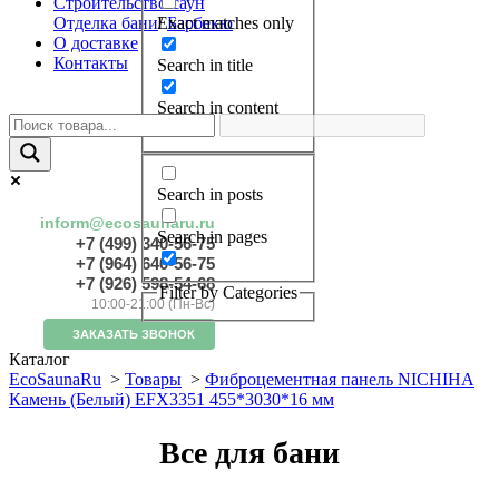
Строительство саун
Отделка бани
/
Барбекю
Exact matches only
О доставке
Контакты
Search in title
Search in content
Search in posts
inform@ecosaunaru.ru
Search in pages
+7 (499) 340-56-75
+7 (964) 640-56-75
+7 (926) 598-54-68
Filter by Categories
10:00-21:00 (Пн-Вс)
ЗАКАЗАТЬ ЗВОНОК
Каталог
EcoSaunaRu
>
Товары
>
Фиброцементная панель NICHIHA
Камень (Белый) EFX3351 455*3030*16 мм
Все для бани