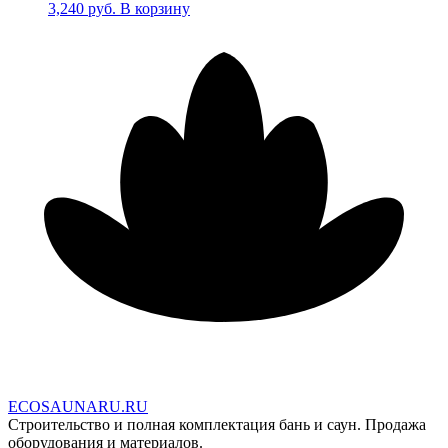
3,240
руб.
В корзину
E
C
O
S
A
U
N
A
R
U
.
R
U
Строительство и полная комплектация бань и саун. Продажа
оборудования и материалов.