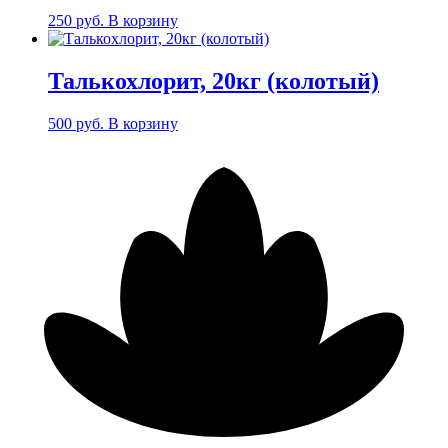
250
руб.
В корзину
Талькохлорит, 20кг (колотый)
500
руб.
В корзину