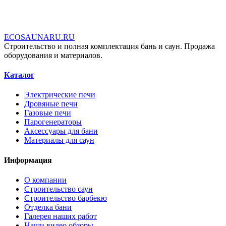
E
C
O
S
A
U
N
A
R
U
.
R
U
Строительство и полная комплектация бань и саун. Продажа
оборудования и материалов.
Каталог
Электрические печи
Дровяные печи
Газовые печи
Парогенераторы
Аксессуары для бани
Материалы для саун
Информация
О компании
Строительство саун
Строительство барбекю
Отделка бани
Галерея наших работ
Наши видео обзоры