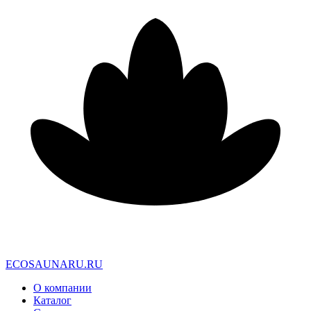
E
C
O
S
A
U
N
A
R
U
.
R
U
О компании
Каталог