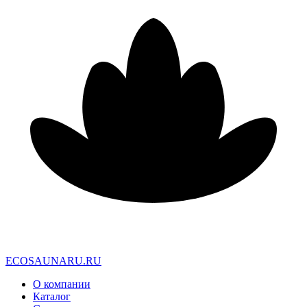
E
C
O
S
A
U
N
A
R
U
.
R
U
О компании
Каталог