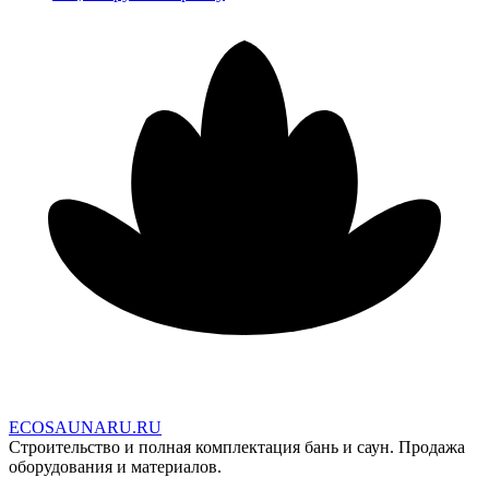
E
C
O
S
A
U
N
A
R
U
.
R
U
Строительство и полная комплектация бань и саун. Продажа
оборудования и материалов.