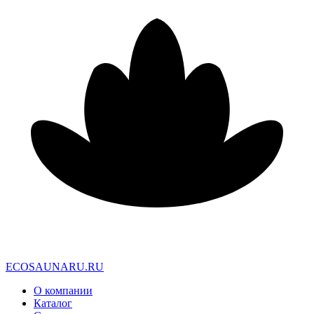
E
C
O
S
A
U
N
A
R
U
.
R
U
О компании
Каталог