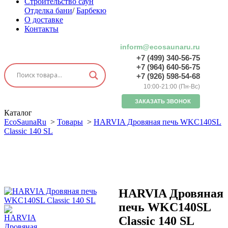
Строительство саун
Отделка бани
/
Барбекю
О доставке
Контакты
inform@ecosaunaru.ru
+7 (499) 340-56-75
+7 (964) 640-56-75
+7 (926) 598-54-68
10:00-21:00 (Пн-Вс)
ЗАКАЗАТЬ ЗВОНОК
Каталог
EcoSaunaRu
>
Товары
>
HARVIA Дровяная печь WKC140SL
Classic 140 SL
HARVIA Дровяная
печь WKC140SL
Classic 140 SL