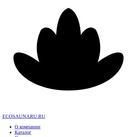
E
C
O
S
A
U
N
A
R
U
.
R
U
О компании
Каталог