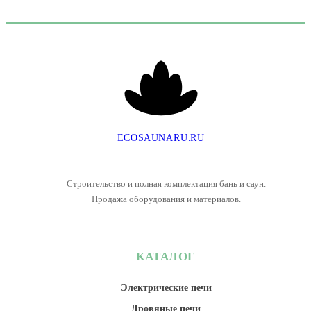
E
C
O
S
A
U
N
A
R
U
.
R
U
Строительство и полная комплектация бань и саун.
Продажа оборудования и материалов.
КАТАЛОГ
Электрические печи
Дровяные печи