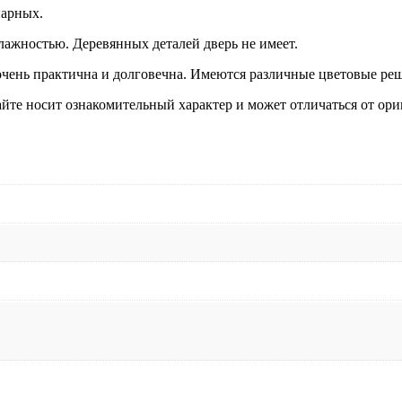
алюминий,
парных.
стекло
сатин,
ажностью. Деревянных деталей дверь не имеет.
арт.
чень практична и долговечна. Имеются различные цветовые решен
DA71905L
йте носит ознакомительный характер и может отличаться от ори