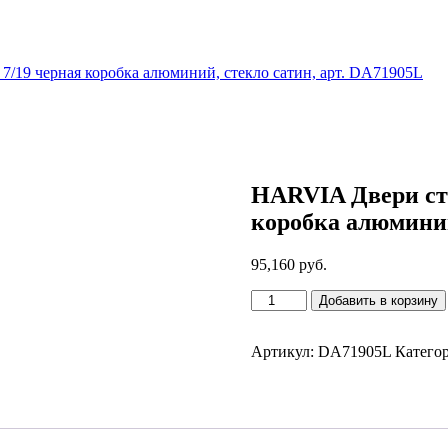
19 черная коробка алюминий, стекло сатин, арт. DA71905L
HARVIA Двери ст
коробка алюминий
95,160
руб.
Количество
Добавить в корзину
товара
HARVIA
Двери
Артикул:
DA71905L
Катего
стеклянные
LEGEND
7/19
черная
коробка