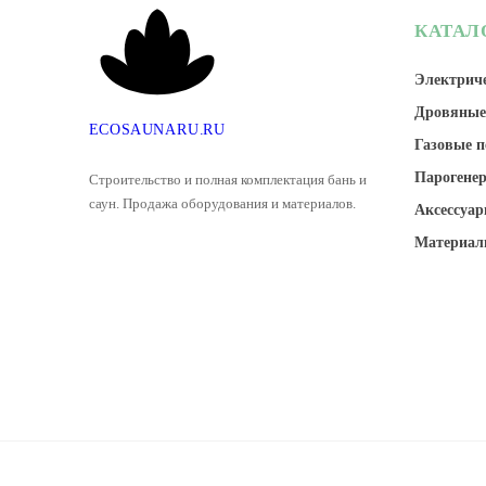
КАТАЛ
Электриче
Дровяные
E
C
O
S
A
U
N
A
R
U
.
R
U
Газовые п
Парогене
Строительство и полная комплектация бань и
саун. Продажа оборудования и материалов.
Аксессуар
Материал