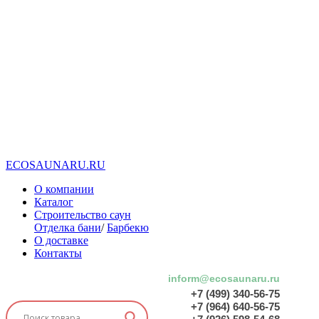
E
C
O
S
A
U
N
A
R
U
.
R
U
О компании
Каталог
Строительство саун
Отделка бани
/
Барбекю
О доставке
Контакты
inform@ecosaunaru.ru
+7 (499) 340-56-75
+7 (964) 640-56-75