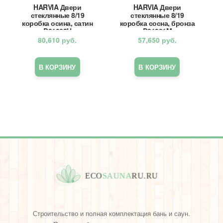
HARVIA Двери
HARVIA Двери
стеклянные 8/19
стеклянные 8/19
коробка осина, сатин
коробка сосна, бронза
D81905H
D81901M
80,610
руб.
57,650
руб.
В КОРЗИНУ
В КОРЗИНУ
E
C
O
S
A
U
N
A
R
U
.
R
U
Строительство и полная комплектация бань и саун.