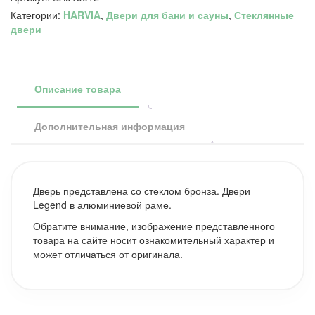
LEGEND
Категории:
HARVIA
,
Двери для бани и сауны
,
Стеклянные
9/19
двери
черная
коробка
алюминий,
стекло
бронза,
Описание товара
арт.
DA91901L
Дополнительная информация
Дверь представлена со стеклом бронза. Двери
Legend в алюминиевой раме.
Обратите внимание, изображение представленного
товара на сайте носит ознакомительный характер и
может отличаться от оригинала.