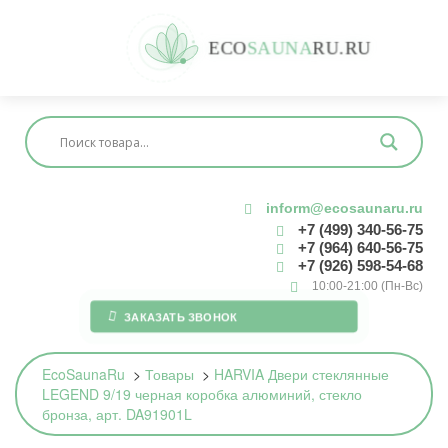
E
C
O
S
A
U
N
A
R
U
.
R
U
inform@ecosaunaru.ru
+7 (499) 340-56-75
+7 (964) 640-56-75
+7 (926) 598-54-68
10:00-21:00 (Пн-Вс)
ЗАКАЗАТЬ ЗВОНОК
EcoSaunaRu
>
Товары
>
HARVIA Двери стеклянные
LEGEND 9/19 черная коробка алюминий, стекло
бронза, арт. DA91901L