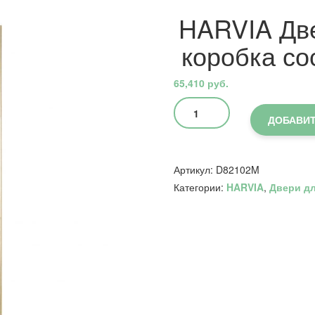
HARVIA Две
коробка со
65,410
руб.
Количество
товара
ДОБАВИТ
HARVIA
Двери
стеклянные
Артикул:
D82102M
8/21
Категории:
HARVIA
,
Двери дл
коробка
сосна,
серая
D82102M