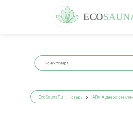
E
C
O
S
A
U
N
EcoSaunaRu
>
Товары
>
HARVIA Двери стеклян