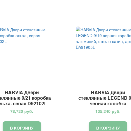
HARVIA Двери
HARVIA Двери
еклянные 9/21 коробка
стеклянные LEGEND 9
льха, серая D92102L
черная коробка
алюминий, стекло сат
78,720
руб.
135,240
руб.
арт. DA91905L
В КОРЗИНУ
В КОРЗИНУ