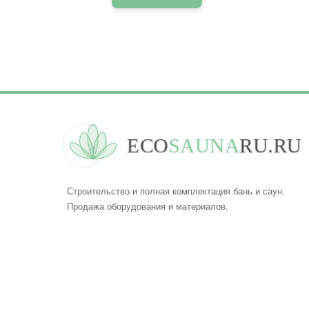
E
C
O
S
A
U
N
A
R
U
.
R
U
Строительство и полная комплектация бань и саун.
Продажа оборудования и материалов.