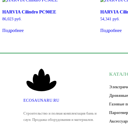
HARVIA Cilindro PC90EE
HARVIA Cili
86,023
руб.
54,341
руб.
Подробнее
Подробнее
КАТАЛ
Электриче
Дровяные
E
C
O
S
A
U
N
A
R
U
.
R
U
Газовые п
Парогене
Строительство и полная комплектация бань и
саун. Продажа оборудования и материалов.
Аксессуар