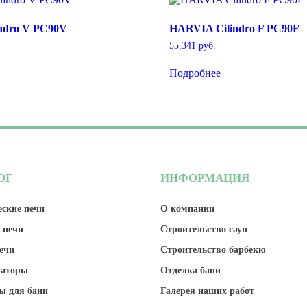
ndro V PC90V
HARVIA Cilindro F PC90F
55,341
руб.
Подробнее
ОГ
ИНФОРМАЦИЯ
ские печи
О компании
 печи
Строительство саун
ечи
Строительство барбекю
раторы
Отделка бани
ы для бани
Галерея наших работ