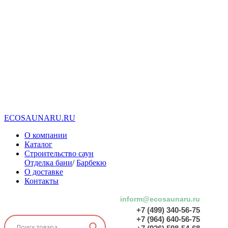
E
C
O
S
A
U
N
A
R
U
.
R
U
О компании
Каталог
Строительство саун
Отделка бани
/
Барбекю
О доставке
Контакты
inform@ecosaunaru.ru
+7 (499) 340-56-75
+7 (964) 640-56-75