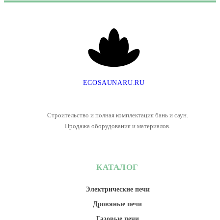
E
C
O
S
A
U
N
A
R
U
.
R
U
Строительство и полная комплектация бань и саун.
Продажа оборудования и материалов.
КАТАЛОГ
Электрические печи
Дровяные печи
Газовые печи