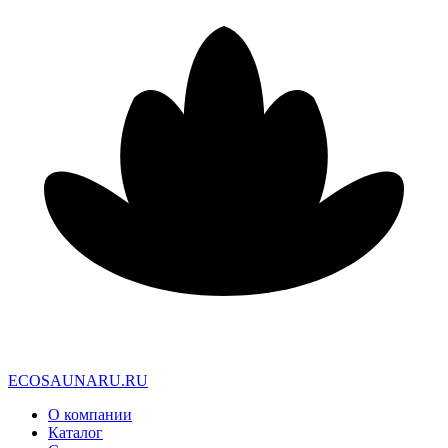
E
C
O
S
A
U
N
A
R
U
.
R
U
О компании
Каталог