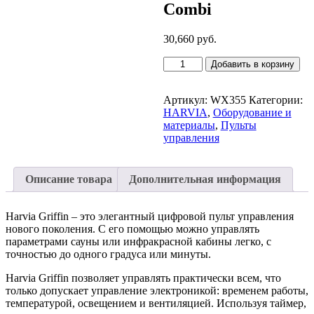
Combi
30,660
руб.
Количество
Добавить в корзину
товара
HARVIA
Griffin
Артикул:
WX355
Категории:
Пульт
HARVIA
,
Оборудование и
+
материалы
,
Пульты
блок
управления
мощности
CG170C
Combi
Описание товара
Дополнительная информация
Harvia Griffin – это элегантный цифровой пульт управления
нового поколения. С его помощью можно управлять
параметрами сауны или инфракрасной кабины легко, с
точностью до одного градуса или минуты.
Harvia Griffin позволяет управлять практически всем, что
только допускает управление электроникой: временем работы,
температурой, освещением и вентиляцией. Используя таймер,