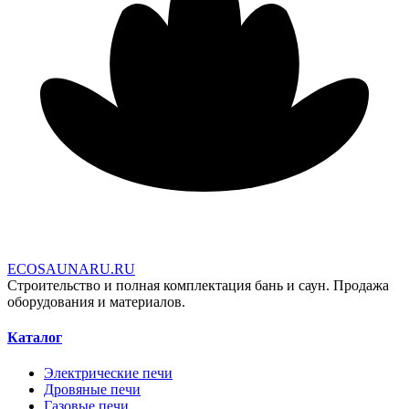
E
C
O
S
A
U
N
A
R
U
.
R
U
Строительство и полная комплектация бань и саун. Продажа
оборудования и материалов.
Каталог
Электрические печи
Дровяные печи
Газовые печи