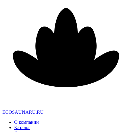
E
C
O
S
A
U
N
A
R
U
.
R
U
О компании
Каталог