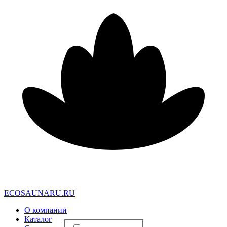
E
C
O
S
A
U
N
A
R
U
.
R
U
О компании
Каталог