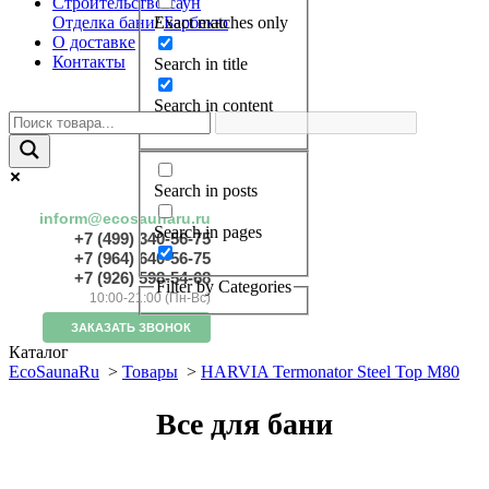
Строительство саун
Отделка бани
/
Барбекю
Exact matches only
О доставке
Контакты
Search in title
Search in content
Search in posts
inform@ecosaunaru.ru
Search in pages
+7 (499) 340-56-75
+7 (964) 640-56-75
+7 (926) 598-54-68
Filter by Categories
10:00-21:00 (Пн-Вс)
ЗАКАЗАТЬ ЗВОНОК
Каталог
EcoSaunaRu
>
Товары
>
HARVIA Termonator Steel Top M80
Все для бани