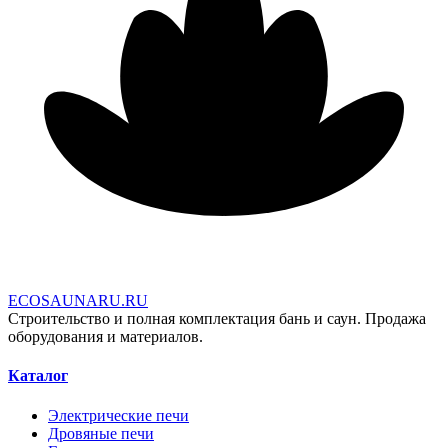
E
C
O
S
A
U
N
A
R
U
.
R
U
Строительство и полная комплектация бань и саун. Продажа
оборудования и материалов.
Каталог
Электрические печи
Дровяные печи