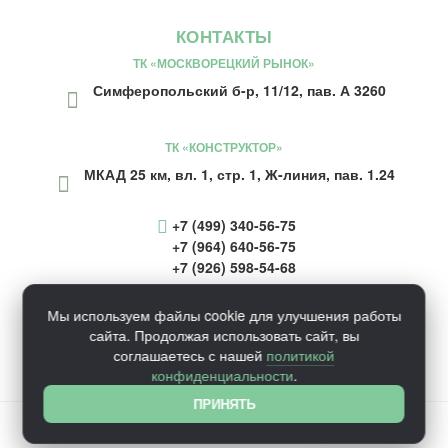
КОНТАКТЫ
ТК «МОСКВОРЕЦКИЙ РЫНОК»
Симферопольский б-р, 11/12, пав. А 3260
ТК «КОНСТРУКТОР»
МКАД 25 км, вл. 1, стр. 1, Ж-линия, пав. 1.24
+7 (499) 340-56-75
+7 (964) 640-56-75
+7 (926) 598-54-68
inform@ecosaunaru.ru
Мы используем файлы cookie для улучшения работы
сайта. Продолжая использовать сайт, вы
соглашаетесь с нашей
политикой
конфиденциальности
.
ПРИНЯТЬ
© 2026 ECOSAUNARU.RU. Все права защищены.