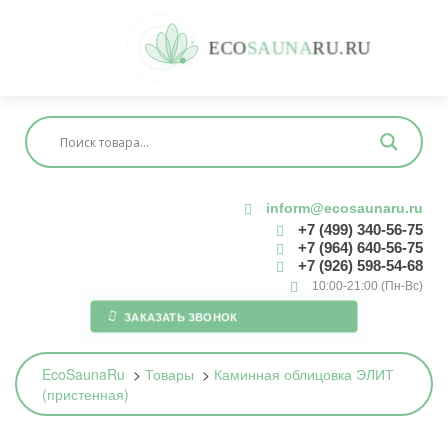
E
C
O
S
A
U
N
A
R
U
.
R
U
inform@ecosaunaru.ru
+7 (499) 340-56-75
+7 (964) 640-56-75
+7 (926) 598-54-68
10:00-21:00 (Пн-Вс)
ЗАКАЗАТЬ ЗВОНОК
EcoSaunaRu
>
Товары
>
Каминная облицовка ЭЛИТ
(пристенная)