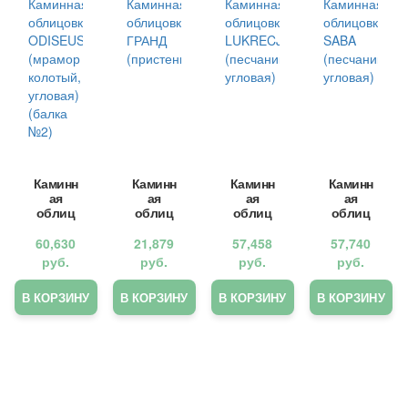
Каминн
Каминн
Каминн
Каминн
ая
ая
ая
ая
облиц
облиц
облиц
облиц
овка
овка
овка
овка
ODISEU
ГРАНД
LUKRE
SABA
60,630
21,879
57,458
57,740
SZ
(прист
CJA
(песчан
руб.
руб.
руб.
руб.
(мрамо
енная)
(песчан
ик,
р
ик,
углова
В КОРЗИНУ
В КОРЗИНУ
В КОРЗИНУ
В КОРЗИНУ
колоты
углова
я)
й,
я)
углова
я)
(балка
№2)