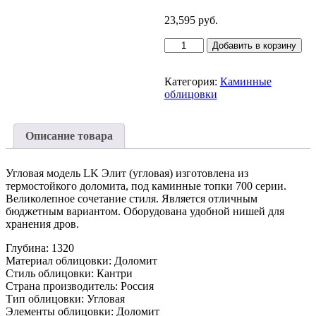
23,595
руб.
Количество
Добавить в корзину
товара
Каминная
облицовка
Категория:
Каминные
ЭЛИТ
облицовки
(угловая)
Описание товара
Угловая модель LK Элит (угловая) изготовлена из
термостойкого доломита, под каминные топки 700 серии.
Великолепное сочетание стиля. Является отличным
бюджетным вариантом. Оборудована удобной нишей для
хранения дров.
Глубина: 1320
Материал облицовки: Доломит
Стиль облицовки: Кантри
Страна производитель: Россия
Тип облицовки: Угловая
Элементы облицовки: Доломит