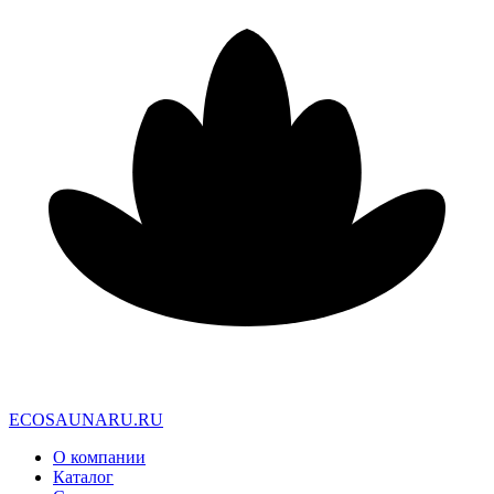
E
C
O
S
A
U
N
A
R
U
.
R
U
О компании
Каталог