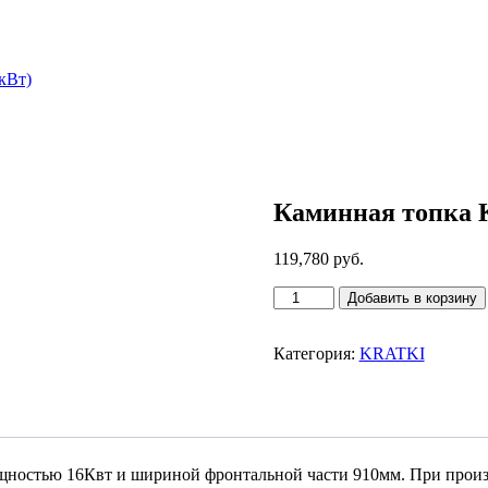
 кВт)
Каминная топка Kr
119,780
руб.
Количество
Добавить в корзину
товара
Каминная
топка
Категория:
KRATKI
Kratki
Blanka
910
(14
кВт)
мощностью 16Квт и шириной фронтальной части 910мм. При прои