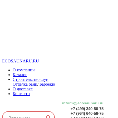
E
C
O
S
A
U
N
A
R
U
.
R
U
О компании
Каталог
Строительство саун
Отделка бани
/
Барбекю
О доставке
Контакты
inform@ecosaunaru.ru
+7 (499) 340-56-75
+7 (964) 640-56-75