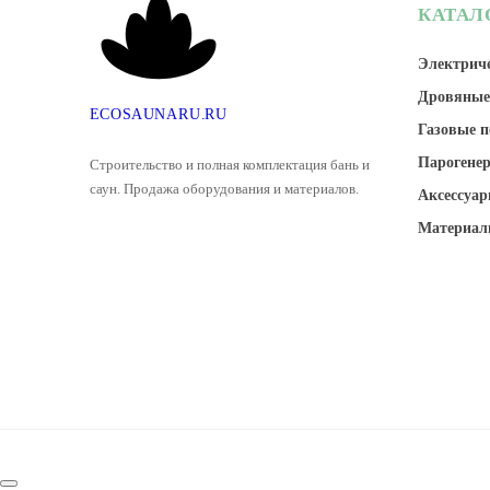
КАТАЛ
Электриче
Дровяные
E
C
O
S
A
U
N
A
R
U
.
R
U
Газовые п
Парогене
Строительство и полная комплектация бань и
саун. Продажа оборудования и материалов.
Аксессуар
Материал