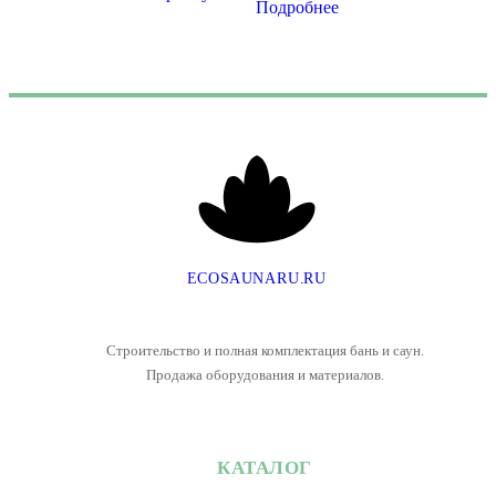
Подробнее
E
C
O
S
A
U
N
A
R
U
.
R
U
Строительство и полная комплектация бань и саун.
Продажа оборудования и материалов.
КАТАЛОГ