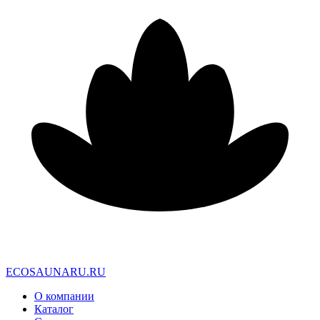
E
C
O
S
A
U
N
A
R
U
.
R
U
О компании
Каталог