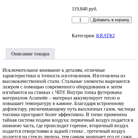
119,840
руб.
Количество
Добавить в корзину
товара
Каминная
топка
Категория:
KRATKI
Kratki
MILA
(16
Описание товара
кВт)
Исключительное внимание к деталям, отличные
характеристики и точность изготовления. Изготовлена из
высококачественной стали. Стальные элементы вырезаются
лазером с помощью современного оборудования и затем
изгибаются на станках с ЧПУ. Внутри топка футерована
материалом Acumotte – материал аккумулирует тепло и
повышает температуру в камине. Благодаря встроенному
дефлектору, увеличивающему путь выхлопных газов, частицы
топлива прогорают более эффективно. В топке применена
тайная система подачи воздуха: первичный воздух подается в
нижнюю часть, где происходит горение, вторичный воздух
подается отверстиями в задней стенке , третичный воздух
подается на стекло дверцы, тем самым защищает его от сажи.