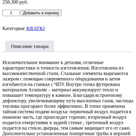
258,300
руб.
Количество
Добавить в корзину
товара
Каминная
топка
Категория:
KRATKI
Kratki
NBU
(11
Описание товара
кВт)
Исключительное внимание к деталям, отличные
характеристики и точность изготовления. Изготовлена из
высококачественной стали. Стальные элементы вырезаются
лазером с помощью современного оборудования и затем
изгибаются на станках с ЧПУ. Внутри топка футерована
материалом Acumotte – материал аккумулирует тепло и
повышает температуру в камине. Благодаря встроенному
дефлектору, увеличивающему путь выхлопных газов, частицы
топлива прогорают более эффективно. В топке применена
тайная система подачи воздуха: первичный воздух подается в
нижнюю часть, где происходит горение, вторичный воздух
подается отверстиями в задней стенке , третичный воздух
подается на стекло дверцы, тем самым защищает его от сажи.
Дополнительно установленные поперечные трубы в верхней