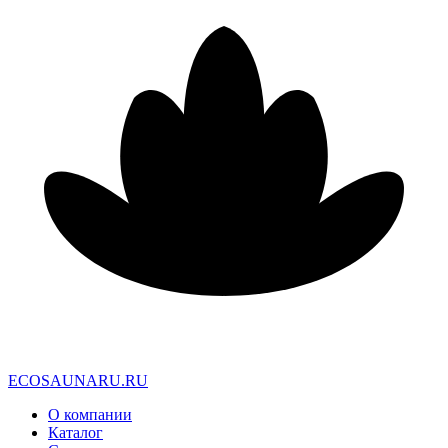
E
C
O
S
A
U
N
A
R
U
.
R
U
О компании
Каталог