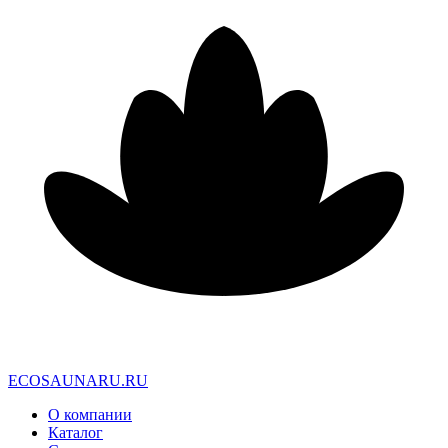
E
C
O
S
A
U
N
A
R
U
.
R
U
О компании
Каталог