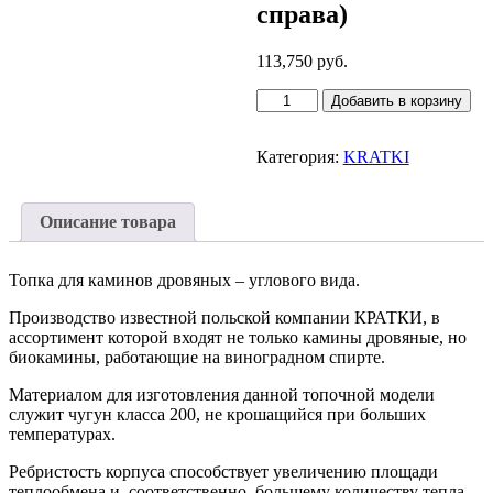
справа)
113,750
руб.
Количество
Добавить в корзину
товара
Каминная
топка
Категория:
KRATKI
Kratki
Oliwia/P/BS
(угловое
Описание товара
стекло
справа)
Топка для каминов дровяных – углового вида.
Производство известной польской компании КРАТКИ, в
ассортимент которой входят не только камины дровяные, но
биокамины, работающие на виноградном спирте.
Материалом для изготовления данной топочной модели
служит чугун класса 200, не крошащийся при больших
температурах.
Ребристость корпуса способствует увеличению площади
теплообмена и, соответственно, большему количеству тепла,