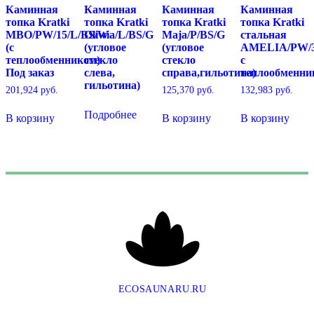
Каминная
Каминная
Каминная
Каминная
топка Kratki
топка Kratki
топка Kratki
топка Kratki
MBO/PW/15/L/BS/W
Oliwia/L/BS/G
Maja/P/BS/G
стальная
(с
(угловое
(угловое
AMELIA/PW/
теплообменником)
стекло
стекло
с
Под заказ
слева,
справа,гильотина)
теплообменни
гильотина)
201,924
руб.
125,370
руб.
132,983
руб.
Подробнее
В корзину
В корзину
В корзину
E
C
O
S
A
U
N
A
R
U
.
R
U