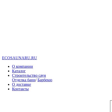
E
C
O
S
A
U
N
A
R
U
.
R
U
О компании
Каталог
Строительство саун
Отделка бани
/
Барбекю
О доставке
Контакты