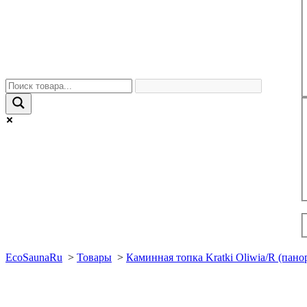
EcoSaunaRu
>
Товары
>
Каминная топка Kratki Oliwia/R (пано