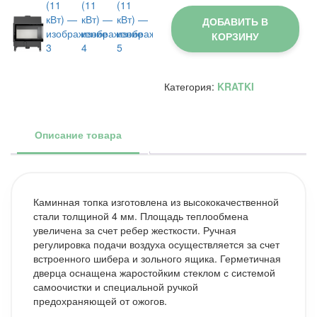
Каминная
топка
ДОБАВИТЬ В
Kratki
КОРЗИНУ
Zibi/P/BS/DECO
(угловое
стекло
справа)
Категория:
KRATKI
(11
кВт)
Описание товара
Каминная топка изготовлена из высококачественной
стали толщиной 4 мм. Площадь теплообмена
увеличена за счет ребер жесткости. Ручная
регулировка подачи воздуха осуществляется за счет
встроенного шибера и зольного ящика. Герметичная
дверца оснащена жаростойким стеклом с системой
самоочистки и специальной ручкой
предохраняющей от ожогов.