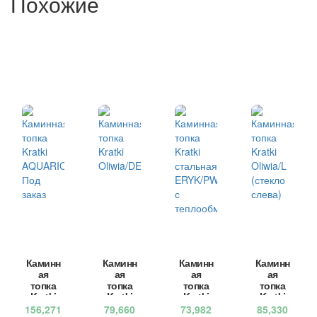
Похожие
Каминн
Каминн
Каминн
Каминн
ая
ая
ая
ая
топка
топка
топка
топка
Kratki
Kratki
Kratki
Kratki
AQUAR
Oliwia/
стальн
Oliwia/
156,271
79,660
73,982
85,330