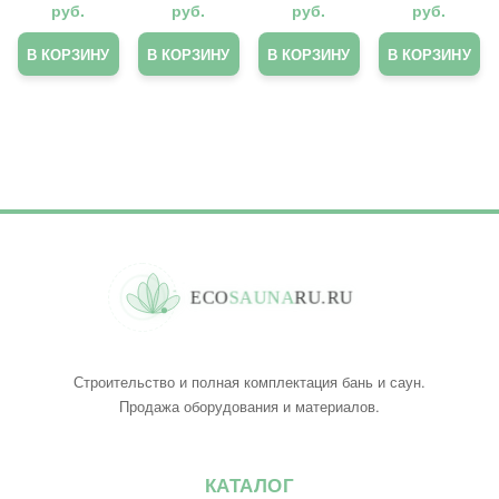
IO/O/12/
DECO
ая
L
руб.
руб.
руб.
руб.
PW/W
ERYK/P
(стекло
Под
W/10/W
слева)
В КОРЗИНУ
В КОРЗИНУ
В КОРЗИНУ
В КОРЗИНУ
заказ
с
теплоо
бменни
ком
E
C
O
S
A
U
N
A
R
U
.
R
U
Строительство и полная комплектация бань и саун.
Продажа оборудования и материалов.
КАТАЛОГ