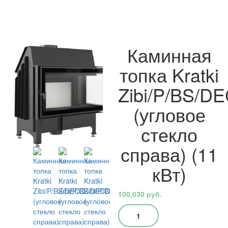
Каминная
топка Kratki
Zibi/P/BS/D
(угловое
стекло
справа) (11
кВт)
100,030
руб.
Количество
товара