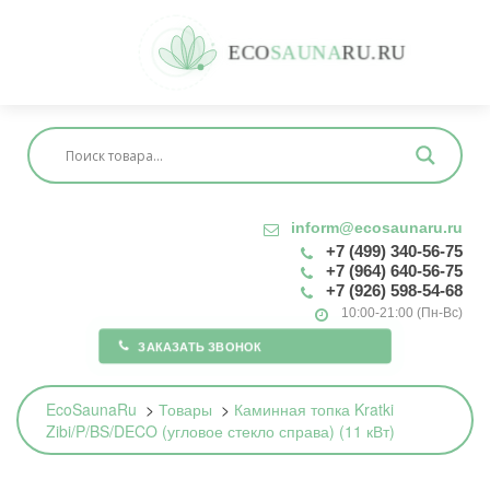
E
C
O
S
A
U
N
A
R
U
.
R
U
inform@ecosaunaru.ru
+7 (499) 340-56-75
+7 (964) 640-56-75
+7 (926) 598-54-68
10:00-21:00 (Пн-Вс)
ЗАКАЗАТЬ ЗВОНОК
EcoSaunaRu
>
Товары
>
Каминная топка Kratki
Zibi/P/BS/DECO (угловое стекло справа) (11 кВт)