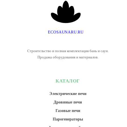
E
C
O
S
A
U
N
A
R
U
.
R
U
Строительство и полная комплектация бань и саун.
Продажа оборудования и материалов.
КАТАЛОГ
Электрические печи
Дровяные печи
Газовые печи
Парогенераторы