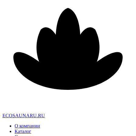
E
C
O
S
A
U
N
A
R
U
.
R
U
О компании
Каталог