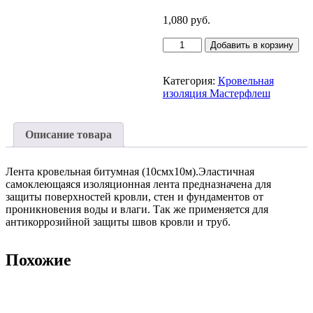
1,080
руб.
Количество
Добавить в корзину
товара
Лента
кровельная
Категория:
Кровельная
LK
изоляция Мастерфлеш
коричневая
(10см
х
Описание товара
10м)
Лента кровельная битумная (10смх10м).Эластичная
самоклеющаяся изоляционная лента предназначена для
защиты поверхностей кровли, стен и фундаментов от
проникновения воды и влаги. Так же применяется для
антикоррозийной защиты швов кровли и труб.
Похожие