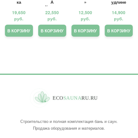
ка
А
»
удлине
удлине
Каменк
нная
нная
а (до
топка и
19,650
22,550
12,500
14,900
топка»
24
панора
руб.
руб.
руб.
руб.
куб.м)
мная
»
дверь»
В КОРЗИНУ
В КОРЗИНУ
В КОРЗИНУ
В КОРЗИНУ
E
C
O
S
A
U
N
A
R
U
.
R
U
Строительство и полная комплектация бань и саун.
Продажа оборудования и материалов.