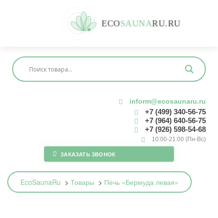
E
C
O
S
A
U
N
A
R
U
.
R
U
inform@ecosaunaru.ru
+7 (499) 340-56-75
+7 (964) 640-56-75
+7 (926) 598-54-68
10:00-21:00 (Пн-Вс)
ЗАКАЗАТЬ ЗВОНОК
EcoSaunaRu
>
Товары
>
Печь «Бермуда левая»