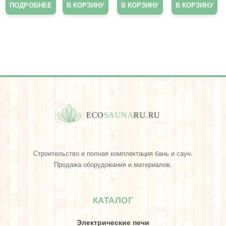
ПОДРОБНЕЕ
В КОРЗИНУ
В КОРЗИНУ
В КОРЗИНУ
4)
(с
(MBG-
камнем
4)
)
Написа
(левая)
ть
отзыв
E
C
O
S
A
U
N
A
R
U
.
R
U
Строительство и полная комплектация бань и саун.
Продажа оборудования и материалов.
КАТАЛОГ
Электрические печи