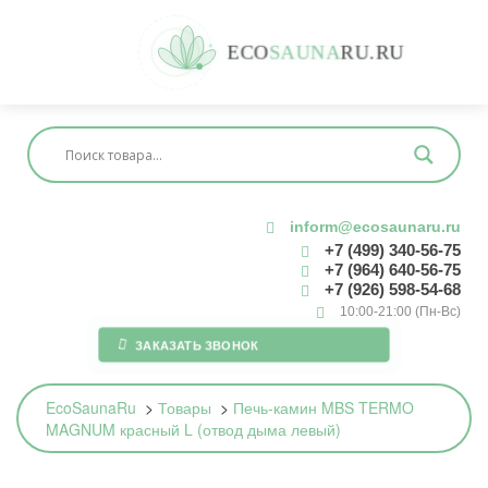
E
C
O
S
A
U
N
A
R
U
.
R
U
inform@ecosaunaru.ru
+7 (499) 340-56-75
+7 (964) 640-56-75
+7 (926) 598-54-68
10:00-21:00 (Пн-Вс)
ЗАКАЗАТЬ ЗВОНОК
EcoSaunaRu
>
Товары
>
Печь-камин MBS TERMO
MAGNUM красный L (отвод дыма левый)