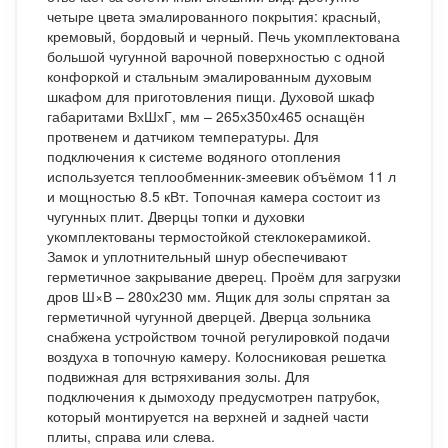
четыре цвета эмалированного покрытия: красный,
кремовый, бордовый и черный. Печь укомплектована
большой чугунной варочной поверхностью с одной
конфоркой и стальным эмалированным духовым
шкафом для приготовления пищи. Духовой шкаф
габаритами ВхШхГ, мм – 265х350х465 оснащён
протвенем и датчиком температуры. Для
подключения к системе водяного отопления
используется теплообменник-змеевик объёмом 11 л
и мощностью 8.5 кВт. Топочная камера состоит из
чугунных плит. Дверцы топки и духовки
укомплектованы термостойкой стеклокерамикой.
Замок и уплотнительный шнур обеспечивают
герметичное закрывание дверец. Проём для загрузки
дров Ш×В – 280х230 мм. Ящик для золы спрятан за
герметичной чугунной дверцей. Дверца зольника
снабжена устройством точной регулировкой подачи
воздуха в топочную камеру. Колосниковая решетка
подвижная для встряхивания золы. Для
подключения к дымоходу предусмотрен патрубок,
который монтируется на верхней и задней части
плиты, справа или слева.