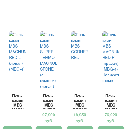
Печь-
Печь-
Печь-
Печь-
камин
камин
камин
камин
MBS
MBS
MBS
MBS
MAGN
SUPER
CORNE
MAGN
UM
TERMO
R RED
UM
97,900
18,950
76,920
RED L
MAGN
RED R
руб.
руб.
руб.
(левая)
UM
(права
(MBG-
STONE
я)