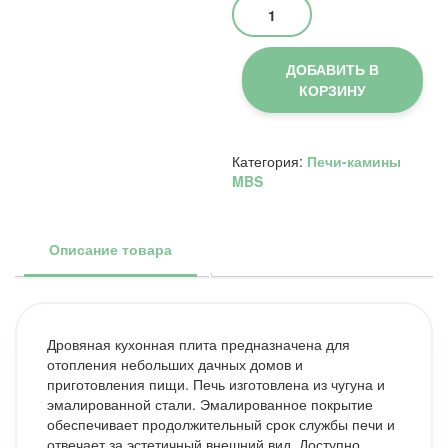
Количество
товара
Печь-
камин
ДОБАВИТЬ В
MBS
КОРЗИНУ
TERMO
MAGNUM
красный
L
Категория:
Печи-камины
(отвод
MBS
дыма
левый)
Описание товара
Дровяная кухонная плита предназначена для
отопления небольших дачных домов и
приготовления пищи. Печь изготовлена из чугуна и
эмалированной стали. Эмалированное покрытие
обеспечивает продолжительный срок службы печи и
отвечает за эстетичный внешний вид. Доступно