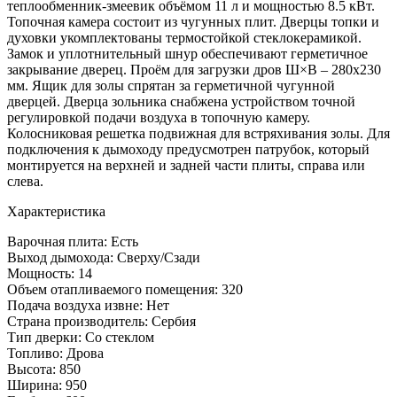
теплообменник-змеевик объёмом 11 л и мощностью 8.5 кВт.
Топочная камера состоит из чугунных плит. Дверцы топки и
духовки укомплектованы термостойкой стеклокерамикой.
Замок и уплотнительный шнур обеспечивают герметичное
закрывание дверец. Проём для загрузки дров Ш×В – 280х230
мм. Ящик для золы спрятан за герметичной чугунной
дверцей. Дверца зольника снабжена устройством точной
регулировкой подачи воздуха в топочную камеру.
Колосниковая решетка подвижная для встряхивания золы. Для
подключения к дымоходу предусмотрен патрубок, который
монтируется на верхней и задней части плиты, справа или
слева.
Характеристика
Варочная плита: Есть
Выход дымохода: Сверху/Сзади
Мощность: 14
Объем отапливаемого помещения: 320
Подача воздуха извне: Нет
Страна производитель: Сербия
Тип дверки: Со стеклом
Топливо: Дрова
Высота: 850
Ширина: 950