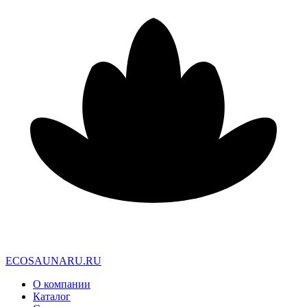
E
C
O
S
A
U
N
A
R
U
.
R
U
О компании
Каталог