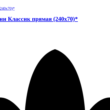
и Классик прямая (240х70)*