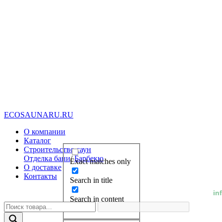
E
C
O
S
A
U
N
A
R
U
.
R
U
О компании
Каталог
Строительство саун
Отделка бани
/
Барбекю
Exact matches only
О доставке
Контакты
Search in title
in
Search in content