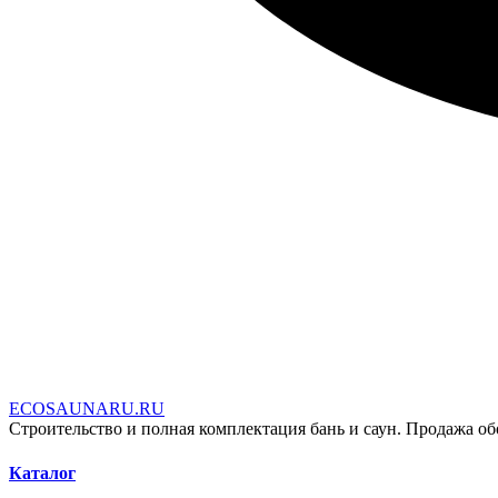
E
C
O
S
A
U
N
A
R
U
.
R
U
Строительство и полная комплектация бань и саун. Продажа об
Каталог