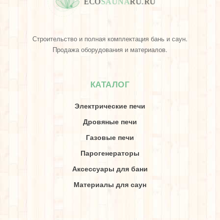
E
C
O
S
A
U
N
A
R
U
.
R
U
Строительство и полная комплектация бань и саун.
Продажа оборудования и материалов.
КАТАЛОГ
Электрические печи
Дровяные печи
Газовые печи
Парогенераторы
Аксессуары для бани
Материалы для саун