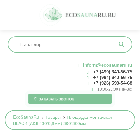
E
C
O
S
A
U
N
A
R
U
.
R
U
inform@ecosaunaru.ru
+7 (499) 340-56-75
+7 (964) 640-56-75
+7 (926) 598-54-68
10:00-21:00 (Пн-Вс)
ЗАКАЗАТЬ ЗВОНОК
EcoSaunaRu
>
Товары
>
Площадка монтажная
BLACK (AISI 430/0,8мм) 300*300мм