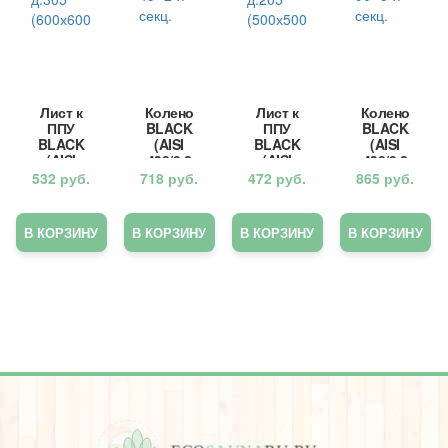
Лист к
Колено
Лист к
Колено
ППУ
BLACK
ППУ
BLACK
BLACK
(AISI
BLACK
(AISI
(AISI
430/0,8
(AISI
430/0,8
430/0,5
мм) 45*
430/0,5
мм) 90*
532
руб.
718
руб.
472
руб.
865
руб.
мм)
2-х
мм)
3-х
д.305
секц.
д.205
секц.
(600х60
(500х50
В КОРЗИНУ
В КОРЗИНУ
В КОРЗИНУ
В КОРЗИНУ
0)
0)