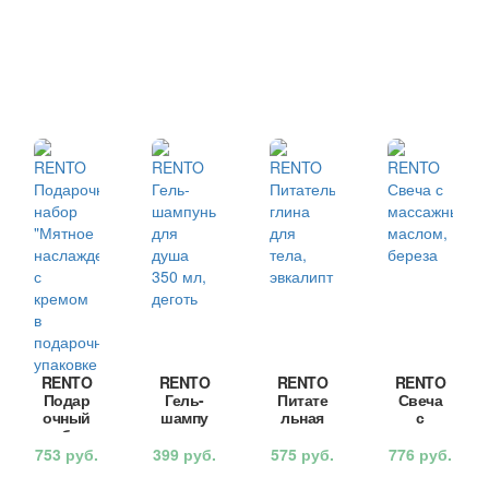
RENTO
RENTO
RENTO
RENTO
Подар
Гель-
Питате
Свеча
очный
шампу
льная
с
набор
нь для
глина
массаж
“Мятно
душа
для
ным
753
руб.
399
руб.
575
руб.
776
руб.
е
350 мл,
тела,
масло
наслаж
деготь
эвкали
м,