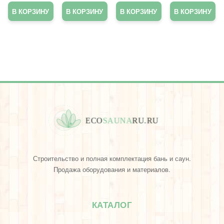
дение”
пт
береза
В КОРЗИНУ
В КОРЗИНУ
В КОРЗИНУ
В КОРЗИНУ
с
кремом
в
подаро
чной
упаков
ке
E
C
O
S
A
U
N
A
R
U
.
R
U
Строительство и полная комплектация бань и саун.
Продажа оборудования и материалов.
КАТАЛОГ