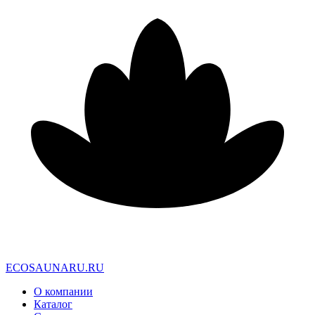
E
C
O
S
A
U
N
A
R
U
.
R
U
О компании
Каталог