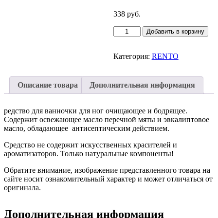
338
руб.
Количество
Добавить в корзину
товара
RENTO
Ванночка
Категория:
RENTO
для
ног,
перечная
Описание товара
Дополнительная информация
мята
редство для ванночки для ног очищающее и бодрящее.
Содержит освежающее масло перечной мяты и эвкалиптовое
масло, обладающее антисептическим действием.
Средство не содержит искусственных красителей и
ароматизаторов. Только натуральные компоненты!
Обратите внимание, изображение представленного товара на
сайте носит ознакомительный характер и может отличаться от
оригинала.
Дополнительная информация