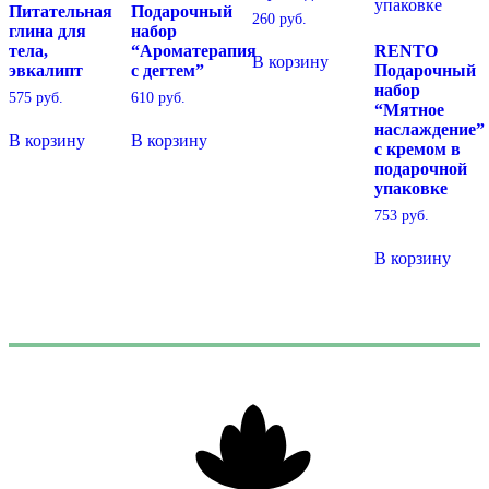
Питательная
Подарочный
260
руб.
глина для
набор
тела,
“Ароматерапия
RENTO
В корзину
эвкалипт
с дегтем”
Подарочный
набор
575
руб.
610
руб.
“Мятное
наслаждение”
В корзину
В корзину
с кремом в
подарочной
упаковке
753
руб.
В корзину