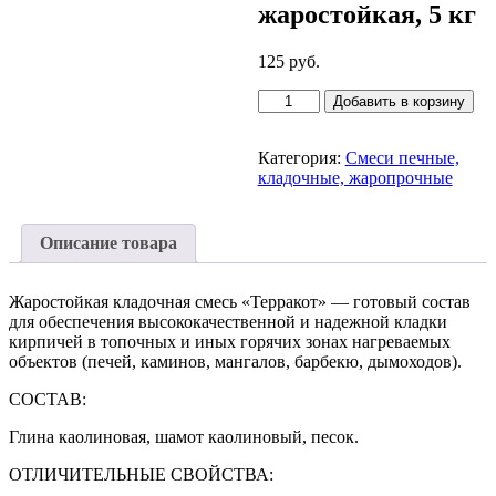
жаростойкая, 5 кг
125
руб.
Количество
Добавить в корзину
товара
Смесь
кладочная
Категория:
Смеси печные,
Терракот
кладочные, жаропрочные
глино-
шамотная,
жаростойкая,
Описание товара
5
кг
Жаростойкая кладочная смесь «Терракот» — готовый состав
для обеспечения высококачественной и надежной кладки
кирпичей в топочных и иных горячих зонах нагреваемых
объектов (печей, каминов, мангалов, барбекю, дымоходов).
СОСТАВ:
Глина каолиновая, шамот каолиновый, песок.
ОТЛИЧИТЕЛЬНЫЕ СВОЙСТВА: