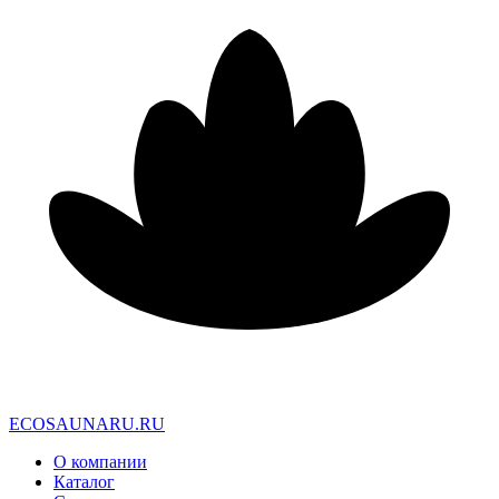
E
C
O
S
A
U
N
A
R
U
.
R
U
О компании
Каталог