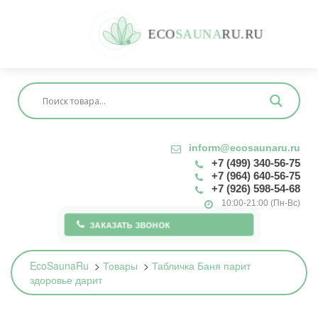
E
C
O
S
A
U
N
A
R
U
.
R
U
inform@ecosaunaru.ru
+7 (499) 340-56-75
+7 (964) 640-56-75
+7 (926) 598-54-68
10:00-21:00 (Пн-Вс)
ЗАКАЗАТЬ ЗВОНОК
EcoSaunaRu
>
Товары
>
Табличка Баня парит
здоровье дарит