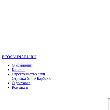
E
C
O
S
A
U
N
A
R
U
.
R
U
О компании
Каталог
Строительство саун
Отделка бани
/
Барбекю
О доставке
Контакты