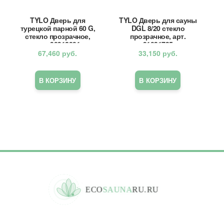
TYLO Дверь для
TYLO Дверь для сауны
турецкой парной 60 G,
DGL 8/20 стекло
стекло прозрачное,
прозрачное, арт.
арт. 90912001
91031735
67,460
руб.
33,150
руб.
В КОРЗИНУ
В КОРЗИНУ
E
C
O
S
A
U
N
A
R
U
.
R
U