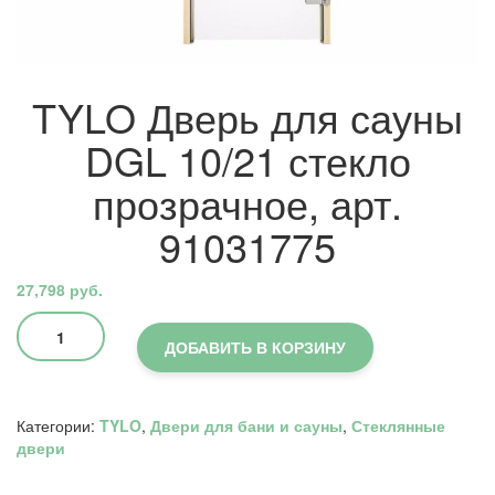
TYLO Дверь для сауны
DGL 10/21 стекло
прозрачное, арт.
91031775
27,798
руб.
Количество
товара
ДОБАВИТЬ В КОРЗИНУ
TYLO
Дверь
для
Категории:
TYLO
,
Двери для бани и сауны
,
Стеклянные
сауны
двери
DGL
10/21