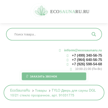
E
C
O
S
A
U
N
A
R
U
.
R
U
inform@ecosaunaru.ru
+7 (499) 340-56-75
+7 (964) 640-56-75
+7 (926) 598-54-68
10:00-21:00 (Пн-Вс)
ЗАКАЗАТЬ ЗВОНОК
EcoSaunaRu
>
Товары
>
TYLO Дверь для сауны DGL
10/21 стекло прозрачное, арт. 91031775