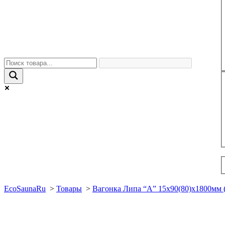
EcoSaunaRu
>
Товары
>
Вагонка Липа “А” 15х90(80)х1800мм (