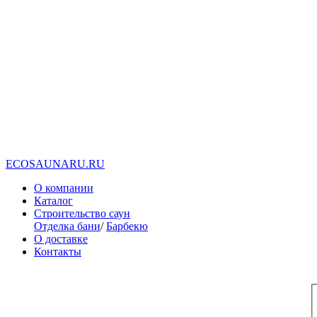
E
C
O
S
A
U
N
A
R
U
.
R
U
О компании
Каталог
Строительство саун
Отделка бани
/
Барбекю
О доставке
Контакты