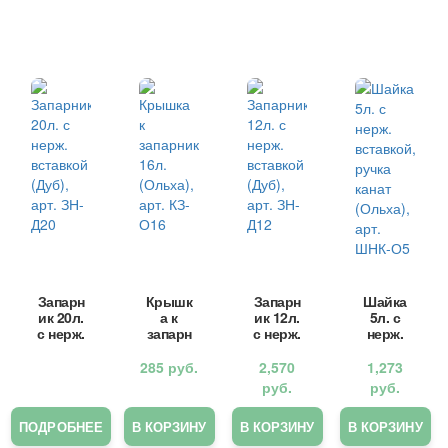
Запарн
Крышк
Запарн
Шайка
ик 20л.
а к
ик 12л.
5л. с
с нерж.
запарн
с нерж.
нерж.
вставк
ику
вставк
вставк
ой
16л.
ой
ой,
285
руб.
2,570
1,273
(Дуб),
(Ольха
(Дуб),
ручка
руб.
руб.
арт.
), арт.
арт.
канат
ЗН-Д20
КЗ-О16
ЗН-Д12
(Ольха
ПОДРОБНЕЕ
В КОРЗИНУ
В КОРЗИНУ
В КОРЗИНУ
), арт.
ШНК-