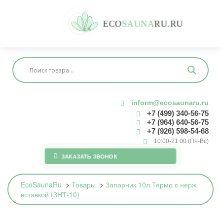
E
C
O
S
A
U
N
A
R
U
.
R
U
inform@ecosaunaru.ru
+7 (499) 340-56-75
+7 (964) 640-56-75
+7 (926) 598-54-68
10:00-21:00 (Пн-Вс)
ЗАКАЗАТЬ ЗВОНОК
EcoSaunaRu
>
Товары
>
Запарник 10л.Термо с нерж.
вставкой (ЗНТ-10)