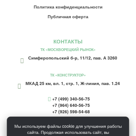
Политика конфиденциальности
Публичная оферта
КОНТАКТЫ
ТК «МОСКВОРЕЦКИЙ РЫНОК»
Симферопольский б-р, 11/12, пав. А 3260
ТК «КОНСТРУКТОР»
МКАД 25 км, вл. 1, стр. 1, Ж-линия, пав. 1.24
+7 (499) 340-56-75
+7 (964) 640-56-75
+7 (926) 598-54-68
inform@ecosaunaru.ru
Мы используем файлы cookie для улучшения работы
сайта. Продолжая использовать сайт, вы