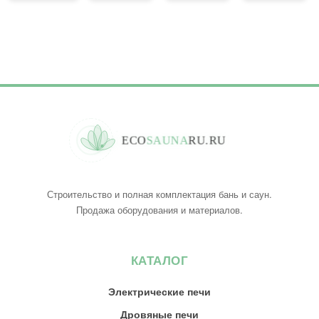
О5
E
C
O
S
A
U
N
A
R
U
.
R
U
Строительство и полная комплектация бань и саун.
Продажа оборудования и материалов.
КАТАЛОГ
Электрические печи
Дровяные печи